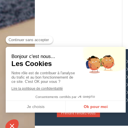
Jean-Pierre HERVE
Ostéopathe à
L'Aigle
7 rue du Maure
61300
L'Aigle
Afficher le téléphone
Prendre rendez-vous